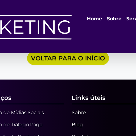
ágina não pode ser en
Home
Sobre
Ser
gina que tentou acessar não exis
VOLTAR PARA O INÍCIO
iços
Links úteis
 de Mídias Sociais
Sobre
o de Tráfego Pago
Blog