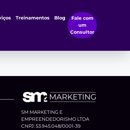
contrada,
viços
Treinamentos
Blog
Fale com
um
Consultor
te!!!
SM MARKETING E
EMPREENDEDORISMO LTDA
CNPJ: 53.945.048/0001-39